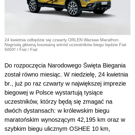
24 kwietnia odbędzie się czwarty ORLEN Warsaw Marathon.
Nagrodą główną losowaną wśród uczestników biegu będzie Fiat
500X!
/
Fiat
/
Fiat
Do rozpoczęcia Narodowego Święta Biegania
został równo miesiąc. W niedzielę, 24 kwietnia
br., już po raz czwarty w największej imprezie
biegowej w Polsce wystartują tysiące
uczestników, którzy będą się zmagać na
dwóch dystansach: w królewskim biegu
maratońskim wynoszącym 42,195 km oraz w
szybkim biegu ulicznym OSHEE 10 km,