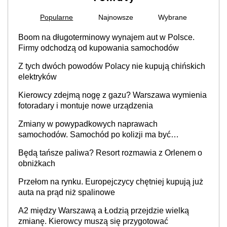
Popularne
Najnowsze
Wybrane
Boom na długoterminowy wynajem aut w Polsce.
Firmy odchodzą od kupowania samochodów
Z tych dwóch powodów Polacy nie kupują chińskich
elektryków
Kierowcy zdejmą nogę z gazu? Warszawa wymienia
fotoradary i montuje nowe urządzenia
Zmiany w powypadkowych naprawach
samochodów. Samochód po kolizji ma być
przywrócony do stanu zgodnego z technologią
Będą tańsze paliwa? Resort rozmawia z Orlenem o
producenta
obniżkach
Przełom na rynku. Europejczycy chętniej kupują już
auta na prąd niż spalinowe
A2 między Warszawą a Łodzią przejdzie wielką
zmianę. Kierowcy muszą się przygotować