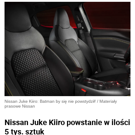
Nissan Juke Kiiro: Batman by się nie powstydził!
/
Materiały
prasowe Nissan
Nissan Juke Kiiro powstanie w ilości
5 tys. sztuk