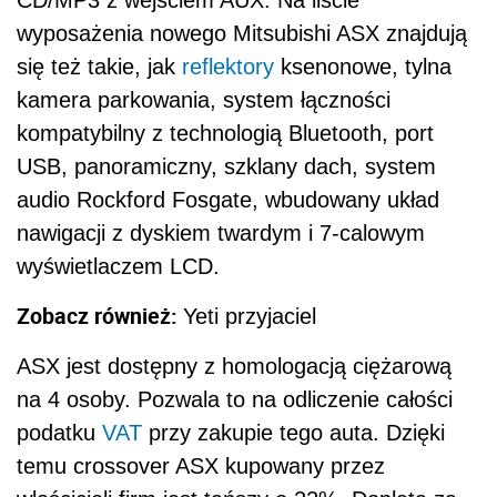
CD/MP3 z wejściem AUX. Na liście
wyposażenia nowego Mitsubishi ASX znajdują
się też takie, jak
reflektory
ksenonowe, tylna
kamera parkowania, system łączności
kompatybilny z technologią Bluetooth, port
USB, panoramiczny, szklany dach, system
audio Rockford Fosgate, wbudowany układ
nawigacji z dyskiem twardym i 7-calowym
wyświetlaczem LCD.
Zobacz również:
Yeti przyjaciel
ASX jest dostępny z homologacją ciężarową
na 4 osoby. Pozwala to na odliczenie całości
podatku
VAT
przy zakupie tego auta. Dzięki
temu crossover ASX kupowany przez