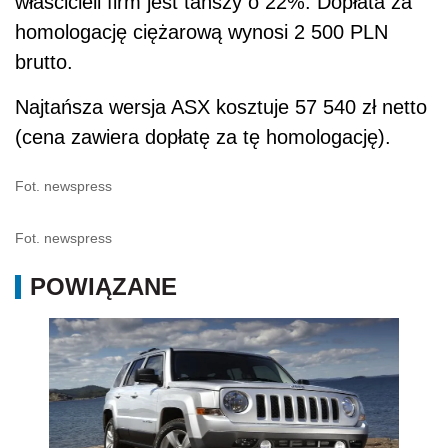
właścicieli firm jest tańszy o 22%. Dopłata za
homologację ciężarową wynosi 2 500 PLN
brutto.
Najtańsza wersja ASX kosztuje 57 540 zł netto
(cena zawiera dopłatę za tę homologację).
Fot. newspress
Fot. newspress
POWIĄZANE