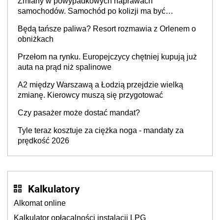
Zmiany w powypadkowych naprawach
samochodów. Samochód po kolizji ma być
przywrócony do stanu zgodnego z technologią
Będą tańsze paliwa? Resort rozmawia z Orlenem o
producenta
obniżkach
Przełom na rynku. Europejczycy chętniej kupują już
auta na prąd niż spalinowe
A2 między Warszawą a Łodzią przejdzie wielką
zmianę. Kierowcy muszą się przygotować
Czy pasażer może dostać mandat?
Tyle teraz kosztuje za ciężka noga - mandaty za
prędkość 2026
Kalkulatory
Alkomat online
Kalkulator opłacalności instalacji LPG