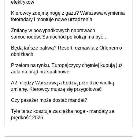
elektryków
Kierowcy zdejmą nogę z gazu? Warszawa wymienia
fotoradary i montuje nowe urządzenia
Zmiany w powypadkowych naprawach
samochodów. Samochód po kolizji ma być
przywrócony do stanu zgodnego z technologią
Będą tańsze paliwa? Resort rozmawia z Orlenem o
producenta
obniżkach
Przełom na rynku. Europejczycy chętniej kupują już
auta na prąd niż spalinowe
A2 między Warszawą a Łodzią przejdzie wielką
zmianę. Kierowcy muszą się przygotować
Czy pasażer może dostać mandat?
Tyle teraz kosztuje za ciężka noga - mandaty za
prędkość 2026