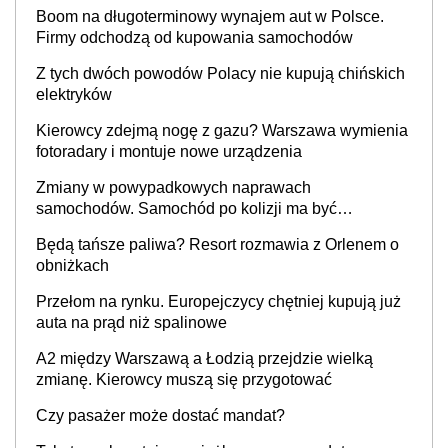
Boom na długoterminowy wynajem aut w Polsce.
Firmy odchodzą od kupowania samochodów
Z tych dwóch powodów Polacy nie kupują chińskich
elektryków
Kierowcy zdejmą nogę z gazu? Warszawa wymienia
fotoradary i montuje nowe urządzenia
Zmiany w powypadkowych naprawach
samochodów. Samochód po kolizji ma być
przywrócony do stanu zgodnego z technologią
Będą tańsze paliwa? Resort rozmawia z Orlenem o
producenta
obniżkach
Przełom na rynku. Europejczycy chętniej kupują już
auta na prąd niż spalinowe
A2 między Warszawą a Łodzią przejdzie wielką
zmianę. Kierowcy muszą się przygotować
Czy pasażer może dostać mandat?