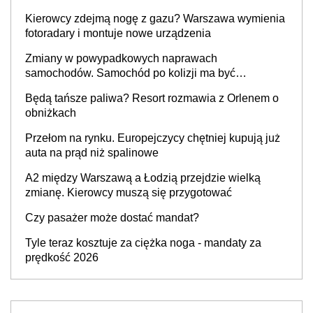
Kierowcy zdejmą nogę z gazu? Warszawa wymienia
fotoradary i montuje nowe urządzenia
Zmiany w powypadkowych naprawach
samochodów. Samochód po kolizji ma być
przywrócony do stanu zgodnego z technologią
Będą tańsze paliwa? Resort rozmawia z Orlenem o
producenta
obniżkach
Przełom na rynku. Europejczycy chętniej kupują już
auta na prąd niż spalinowe
A2 między Warszawą a Łodzią przejdzie wielką
zmianę. Kierowcy muszą się przygotować
Czy pasażer może dostać mandat?
Tyle teraz kosztuje za ciężka noga - mandaty za
prędkość 2026