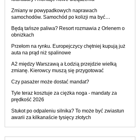
Zmiany w powypadkowych naprawach
samochodów. Samochód po kolizji ma być
przywrócony do stanu zgodnego z technologią
Będą tańsze paliwa? Resort rozmawia z Orlenem o
producenta
obniżkach
Przełom na rynku. Europejczycy chętniej kupują już
auta na prąd niż spalinowe
A2 między Warszawą a Łodzią przejdzie wielką
zmianę. Kierowcy muszą się przygotować
Czy pasażer może dostać mandat?
Tyle teraz kosztuje za ciężka noga - mandaty za
prędkość 2026
Stukot po odpaleniu silnika? To może być zwiastun
awarii za kilkanaście tysięcy złotych