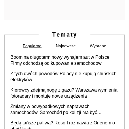
Tematy
Popularne
Najnowsze
Wybrane
Boom na długoterminowy wynajem aut w Polsce.
Firmy odchodzą od kupowania samochodów
Z tych dwóch powodów Polacy nie kupują chińskich
elektryków
Kierowcy zdejmą nogę z gazu? Warszawa wymienia
fotoradary i montuje nowe urządzenia
Zmiany w powypadkowych naprawach
samochodów. Samochód po kolizji ma być
przywrócony do stanu zgodnego z technologią
Będą tańsze paliwa? Resort rozmawia z Orlenem o
producenta
obniżkach