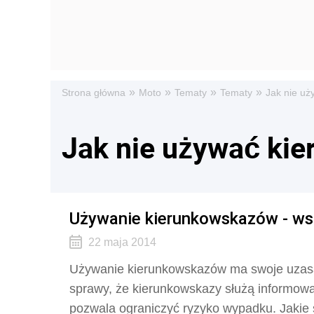
»
»
»
»
Strona główna
Moto
Tematy
Tematy
Jak nie u
Jak nie używać ki
Używanie kierunkowskazów - ws
22 maja 2014
Używanie kierunkowskazów ma swoje uzasad
sprawy, że kierunkowskazy służą informowa
pozwala ograniczyć ryzyko wypadku. Jakie 