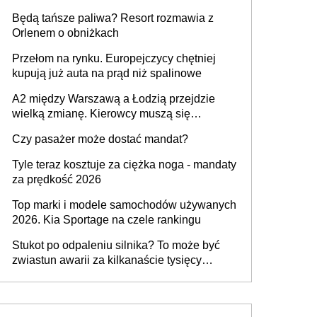
przywrócony do stanu zgodnego z
Będą tańsze paliwa? Resort rozmawia z
technologią producenta
Orlenem o obniżkach
Przełom na rynku. Europejczycy chętniej
kupują już auta na prąd niż spalinowe
A2 między Warszawą a Łodzią przejdzie
wielką zmianę. Kierowcy muszą się
przygotować
Czy pasażer może dostać mandat?
Tyle teraz kosztuje za ciężka noga - mandaty
za prędkość 2026
Top marki i modele samochodów używanych
2026. Kia Sportage na czele rankingu
Stukot po odpaleniu silnika? To może być
zwiastun awarii za kilkanaście tysięcy
złotych