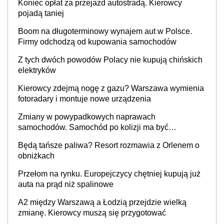
Koniec opłat za przejazd autostradą. Kierowcy
pojadą taniej
Boom na długoterminowy wynajem aut w Polsce.
Firmy odchodzą od kupowania samochodów
Z tych dwóch powodów Polacy nie kupują chińskich
elektryków
Kierowcy zdejmą nogę z gazu? Warszawa wymienia
fotoradary i montuje nowe urządzenia
Zmiany w powypadkowych naprawach
samochodów. Samochód po kolizji ma być
przywrócony do stanu zgodnego z technologią
Będą tańsze paliwa? Resort rozmawia z Orlenem o
producenta
obniżkach
Przełom na rynku. Europejczycy chętniej kupują już
auta na prąd niż spalinowe
A2 między Warszawą a Łodzią przejdzie wielką
zmianę. Kierowcy muszą się przygotować