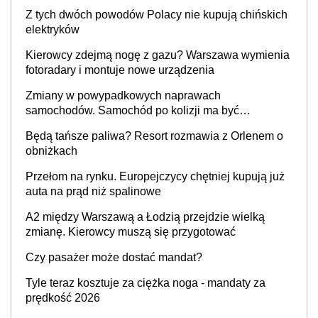
Z tych dwóch powodów Polacy nie kupują chińskich
elektryków
Kierowcy zdejmą nogę z gazu? Warszawa wymienia
fotoradary i montuje nowe urządzenia
Zmiany w powypadkowych naprawach
samochodów. Samochód po kolizji ma być
przywrócony do stanu zgodnego z technologią
Będą tańsze paliwa? Resort rozmawia z Orlenem o
producenta
obniżkach
Przełom na rynku. Europejczycy chętniej kupują już
auta na prąd niż spalinowe
A2 między Warszawą a Łodzią przejdzie wielką
zmianę. Kierowcy muszą się przygotować
Czy pasażer może dostać mandat?
Tyle teraz kosztuje za ciężka noga - mandaty za
prędkość 2026