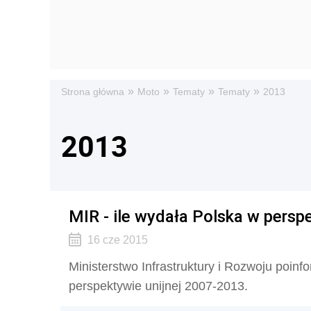
»
»
»
»
Strona główna
Moto
Tematy
Tematy
2013
2013
MIR - ile wydała Polska w pers
16 cze 2015
Ministerstwo Infrastruktury i Rozwoju poin
perspektywie unijnej 2007-2013.