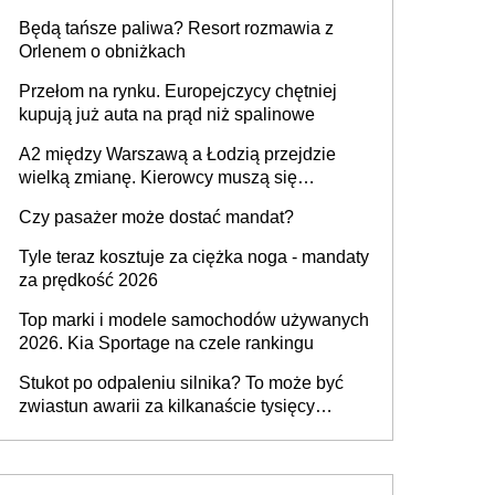
przywrócony do stanu zgodnego z
Będą tańsze paliwa? Resort rozmawia z
technologią producenta
Orlenem o obniżkach
Przełom na rynku. Europejczycy chętniej
kupują już auta na prąd niż spalinowe
A2 między Warszawą a Łodzią przejdzie
wielką zmianę. Kierowcy muszą się
przygotować
Czy pasażer może dostać mandat?
Tyle teraz kosztuje za ciężka noga - mandaty
za prędkość 2026
Top marki i modele samochodów używanych
2026. Kia Sportage na czele rankingu
Stukot po odpaleniu silnika? To może być
zwiastun awarii za kilkanaście tysięcy
złotych