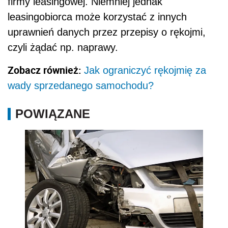
firmy leasingowej. Niemniej jednak
leasingobiorca może korzystać z innych
uprawnień danych przez przepisy o rękojmi,
czyli żądać np. naprawy.
Zobacz również:
Jak ograniczyć rękojmię za
wady sprzedanego samochodu?
POWIĄZANE