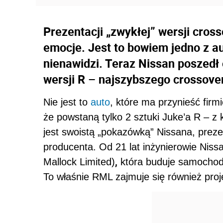
Prezentacji „zwykłej” wersji cro
emocje. Jest to bowiem jedno z aut
nienawidzi. Teraz Nissan poszedł 
wersji R – najszybszego crossove
Nie jest to
auto
, które ma przynieść firm
że powstaną tylko 2 sztuki Juke’a R – z 
jest swoistą „pokazówką” Nissana, preze
producenta. Od 21 lat inżynierowie Niss
,
Mallock Limited)
która buduje samochody
To właśnie RML zajmuje się również pro