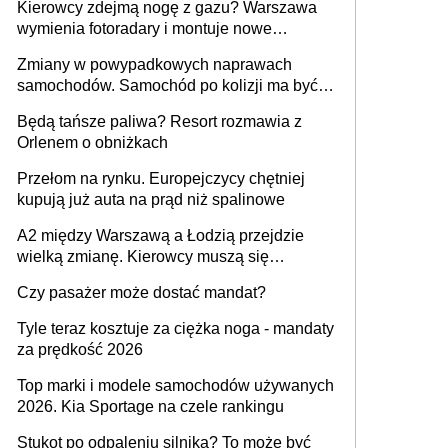
Kierowcy zdejmą nogę z gazu? Warszawa
wymienia fotoradary i montuje nowe
urządzenia
Zmiany w powypadkowych naprawach
samochodów. Samochód po kolizji ma być
przywrócony do stanu zgodnego z
Będą tańsze paliwa? Resort rozmawia z
technologią producenta
Orlenem o obniżkach
Przełom na rynku. Europejczycy chętniej
kupują już auta na prąd niż spalinowe
A2 między Warszawą a Łodzią przejdzie
wielką zmianę. Kierowcy muszą się
przygotować
Czy pasażer może dostać mandat?
Tyle teraz kosztuje za ciężka noga - mandaty
za prędkość 2026
Top marki i modele samochodów używanych
2026. Kia Sportage na czele rankingu
Stukot po odpaleniu silnika? To może być