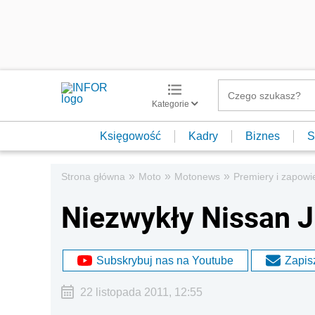
Kategorie
Księgowość
Kadry
Biznes
S
»
»
»
Strona główna
Moto
Motonews
Premiery i zapowi
Niezwykły Nissan 
Subskrybuj nas na Youtube
Zapisz
22 listopada 2011, 12:55