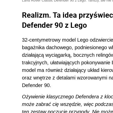
Land Rover Classic Defender 90 z Lego. Tańszy, ale nie
Realizm. Ta idea przyświec
Defender 90 z Lego
32-centymetrowy model Lego odzwierciedl
bagażnika dachowego, podniesionego wlo
działającą wyciągarką, bocznych relingów
trakcyjnych, ułatwiających pokonywanie b
model ma również działający układ kiero
oraz wnętrze z detalami wzorowanymi 
Defender 90.
Ożywienie klasycznego Defendera z kl
może zabrać cię wszędzie, więc podczas
ten zestaw poczucie przygody. Nie może