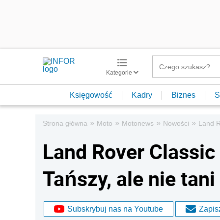
Kategorie
Księgowość
Kadry
Biznes
S
»
»
»
»
Strona główna
Moto
Motonews
Nowości
Land R
Land Rover Classic
Tańszy, ale nie tan
Subskrybuj nas na Youtube
Zapisz