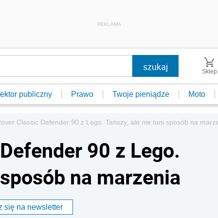
REKLAMA
Sklep
ektor publiczny
Prawo
Twoje pieniądze
Moto
over Classic Defender 90 z Lego. Tańszy, ale nie tani sposób na marz
 Defender 90 z Lego.
i sposób na marzenia
 się na newsletter