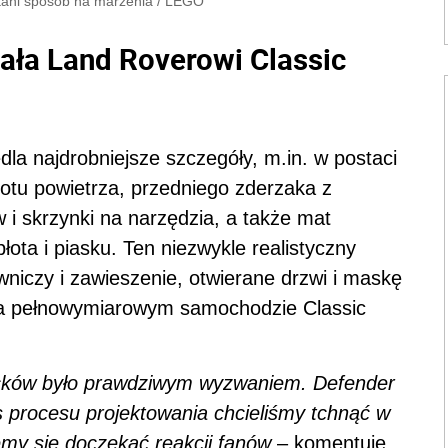
 tani sposób na marzenia
/
LEGO
ała Land Roverowi Classic
a najdrobniejsze szczegóły, m.in. w postaci
tu powietrza, przedniego zderzaka z
 i skrzynki na narzędzia, a także mat
łota i piasku. Ten niezwykle realistyczny
wniczy i zawieszenie, otwierane drzwi i maskę
na pełnowymiarowym samochodzie Classic
ocków było prawdziwym wyzwaniem. Defender
 procesu projektowania chcieliśmy tchnąć w
my się doczekać reakcji fanów
– komentuje