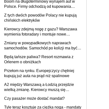
Boom na długoterminowy wynajem aut w
Polsce. Firmy odchodzą od kupowania
samochodów
Z tych dwóch powodów Polacy nie kupują
chińskich elektryków
Kierowcy zdejmą nogę z gazu? Warszawa
wymienia fotoradary i montuje nowe
urządzenia
Zmiany w powypadkowych naprawach
samochodów. Samochód po kolizji ma być
przywrócony do stanu zgodnego z
Będą tańsze paliwa? Resort rozmawia z
technologią producenta
Orlenem o obniżkach
Przełom na rynku. Europejczycy chętniej
kupują już auta na prąd niż spalinowe
A2 między Warszawą a Łodzią przejdzie
wielką zmianę. Kierowcy muszą się
przygotować
Czy pasażer może dostać mandat?
Tyle teraz kosztuje za ciężka noga - mandaty