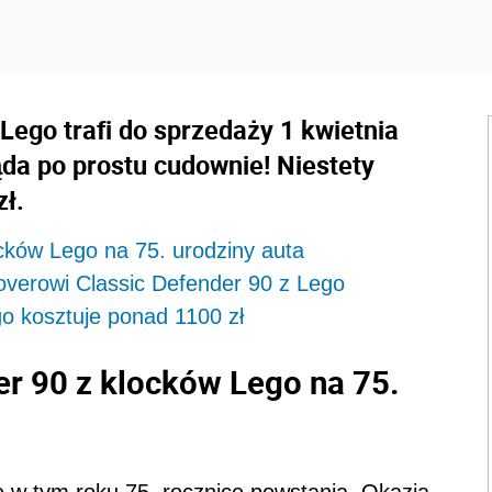
Lego trafi do sprzedaży 1 kwietnia
ąda po prostu cudownie! Niestety
ł.
cków Lego na 75. urodziny auta
overowi Classic Defender 90 z Lego
o kosztuje ponad 1100 zł
er 90 z klocków Lego na 75.
e w tym roku 75. rocznicę powstania. Okazja