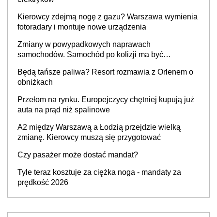
Kierowcy zdejmą nogę z gazu? Warszawa wymienia
fotoradary i montuje nowe urządzenia
Zmiany w powypadkowych naprawach
samochodów. Samochód po kolizji ma być
przywrócony do stanu zgodnego z technologią
Będą tańsze paliwa? Resort rozmawia z Orlenem o
producenta
obniżkach
Przełom na rynku. Europejczycy chętniej kupują już
auta na prąd niż spalinowe
A2 między Warszawą a Łodzią przejdzie wielką
zmianę. Kierowcy muszą się przygotować
Czy pasażer może dostać mandat?
Tyle teraz kosztuje za ciężka noga - mandaty za
prędkość 2026