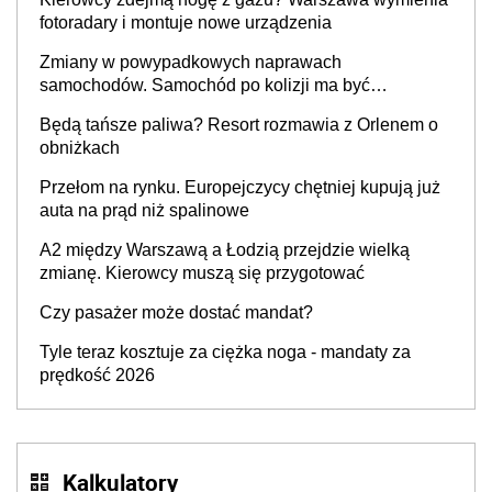
fotoradary i montuje nowe urządzenia
Zmiany w powypadkowych naprawach
samochodów. Samochód po kolizji ma być
przywrócony do stanu zgodnego z technologią
Będą tańsze paliwa? Resort rozmawia z Orlenem o
producenta
obniżkach
Przełom na rynku. Europejczycy chętniej kupują już
auta na prąd niż spalinowe
A2 między Warszawą a Łodzią przejdzie wielką
zmianę. Kierowcy muszą się przygotować
Czy pasażer może dostać mandat?
Tyle teraz kosztuje za ciężka noga - mandaty za
prędkość 2026
Kalkulatory