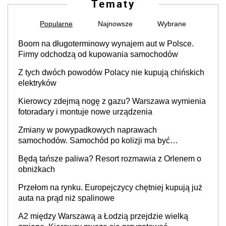
Tematy
Popularne
Najnowsze
Wybrane
Boom na długoterminowy wynajem aut w Polsce.
Firmy odchodzą od kupowania samochodów
Z tych dwóch powodów Polacy nie kupują chińskich
elektryków
Kierowcy zdejmą nogę z gazu? Warszawa wymienia
fotoradary i montuje nowe urządzenia
Zmiany w powypadkowych naprawach
samochodów. Samochód po kolizji ma być
przywrócony do stanu zgodnego z technologią
Będą tańsze paliwa? Resort rozmawia z Orlenem o
producenta
obniżkach
Przełom na rynku. Europejczycy chętniej kupują już
auta na prąd niż spalinowe
A2 między Warszawą a Łodzią przejdzie wielką