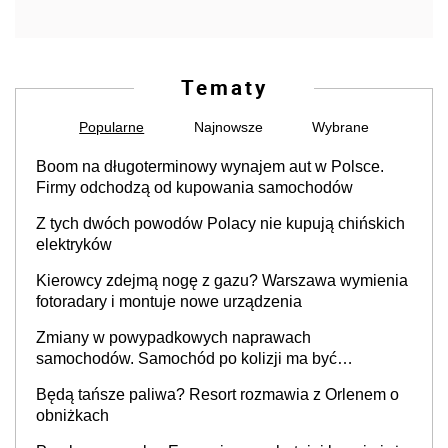
Tematy
Popularne
Najnowsze
Wybrane
Boom na długoterminowy wynajem aut w Polsce.
Firmy odchodzą od kupowania samochodów
Z tych dwóch powodów Polacy nie kupują chińskich
elektryków
Kierowcy zdejmą nogę z gazu? Warszawa wymienia
fotoradary i montuje nowe urządzenia
Zmiany w powypadkowych naprawach
samochodów. Samochód po kolizji ma być
przywrócony do stanu zgodnego z technologią
Będą tańsze paliwa? Resort rozmawia z Orlenem o
producenta
obniżkach