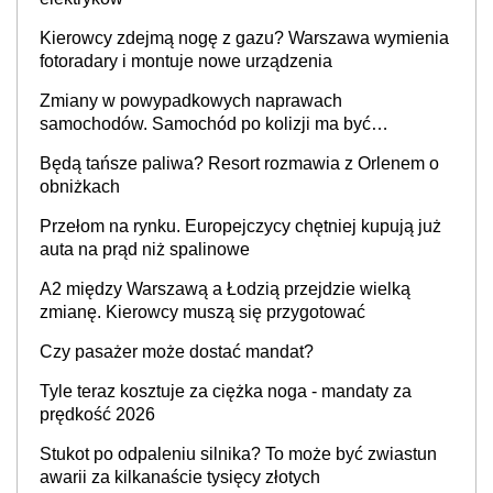
Kierowcy zdejmą nogę z gazu? Warszawa wymienia
fotoradary i montuje nowe urządzenia
Zmiany w powypadkowych naprawach
samochodów. Samochód po kolizji ma być
przywrócony do stanu zgodnego z technologią
Będą tańsze paliwa? Resort rozmawia z Orlenem o
producenta
obniżkach
Przełom na rynku. Europejczycy chętniej kupują już
auta na prąd niż spalinowe
A2 między Warszawą a Łodzią przejdzie wielką
zmianę. Kierowcy muszą się przygotować
Czy pasażer może dostać mandat?
Tyle teraz kosztuje za ciężka noga - mandaty za
prędkość 2026
Stukot po odpaleniu silnika? To może być zwiastun
awarii za kilkanaście tysięcy złotych