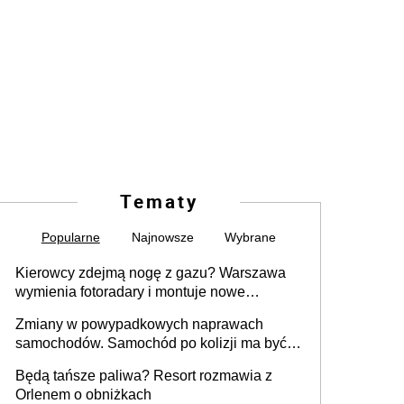
Tematy
Popularne
Najnowsze
Wybrane
Kierowcy zdejmą nogę z gazu? Warszawa
wymienia fotoradary i montuje nowe
urządzenia
Zmiany w powypadkowych naprawach
samochodów. Samochód po kolizji ma być
przywrócony do stanu zgodnego z
Będą tańsze paliwa? Resort rozmawia z
technologią producenta
Orlenem o obniżkach