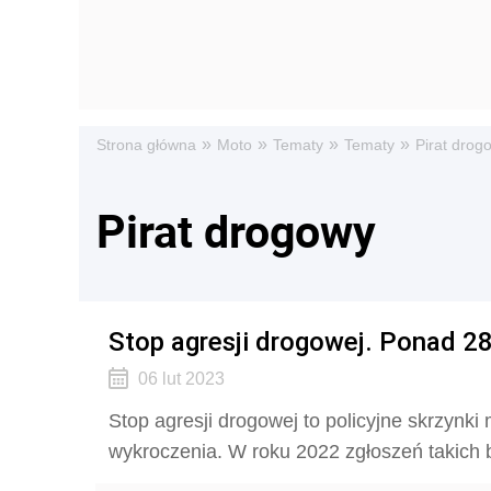
»
»
»
»
Strona główna
Moto
Tematy
Tematy
Pirat drog
Pirat drogowy
Stop agresji drogowej. Ponad 28
06 lut 2023
Stop agresji drogowej to policyjne skrzynk
wykroczenia. W roku 2022 zgłoszeń takich b