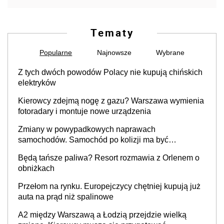
Tematy
Popularne
Najnowsze
Wybrane
Z tych dwóch powodów Polacy nie kupują chińskich
elektryków
Kierowcy zdejmą nogę z gazu? Warszawa wymienia
fotoradary i montuje nowe urządzenia
Zmiany w powypadkowych naprawach
samochodów. Samochód po kolizji ma być
przywrócony do stanu zgodnego z technologią
Będą tańsze paliwa? Resort rozmawia z Orlenem o
producenta
obniżkach
Przełom na rynku. Europejczycy chętniej kupują już
auta na prąd niż spalinowe
A2 między Warszawą a Łodzią przejdzie wielką