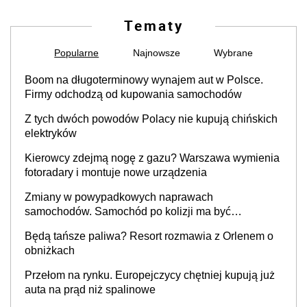
Tematy
Popularne
Najnowsze
Wybrane
Boom na długoterminowy wynajem aut w Polsce.
Firmy odchodzą od kupowania samochodów
Z tych dwóch powodów Polacy nie kupują chińskich
elektryków
Kierowcy zdejmą nogę z gazu? Warszawa wymienia
fotoradary i montuje nowe urządzenia
Zmiany w powypadkowych naprawach
samochodów. Samochód po kolizji ma być
przywrócony do stanu zgodnego z technologią
Będą tańsze paliwa? Resort rozmawia z Orlenem o
producenta
obniżkach
Przełom na rynku. Europejczycy chętniej kupują już
auta na prąd niż spalinowe