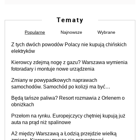
Tematy
Popularne
Najnowsze
Wybrane
Z tych dwóch powodów Polacy nie kupują chińskich
elektryków
Kierowcy zdejmą nogę z gazu? Warszawa wymienia
fotoradary i montuje nowe urządzenia
Zmiany w powypadkowych naprawach
samochodów. Samochód po kolizji ma być
przywrócony do stanu zgodnego z technologią
Będą tańsze paliwa? Resort rozmawia z Orlenem o
producenta
obniżkach
Przełom na rynku. Europejczycy chętniej kupują już
auta na prąd niż spalinowe
A2 między Warszawą a Łodzią przejdzie wielką