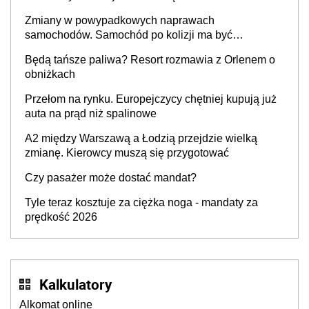
Zmiany w powypadkowych naprawach
samochodów. Samochód po kolizji ma być
przywrócony do stanu zgodnego z technologią
Będą tańsze paliwa? Resort rozmawia z Orlenem o
producenta
obniżkach
Przełom na rynku. Europejczycy chętniej kupują już
auta na prąd niż spalinowe
A2 między Warszawą a Łodzią przejdzie wielką
zmianę. Kierowcy muszą się przygotować
Czy pasażer może dostać mandat?
Tyle teraz kosztuje za ciężka noga - mandaty za
prędkość 2026
Kalkulatory
Alkomat online