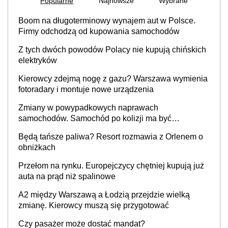
Popularne
Najnowsze
Wybrane
Boom na długoterminowy wynajem aut w Polsce.
Firmy odchodzą od kupowania samochodów
Z tych dwóch powodów Polacy nie kupują chińskich
elektryków
Kierowcy zdejmą nogę z gazu? Warszawa wymienia
fotoradary i montuje nowe urządzenia
Zmiany w powypadkowych naprawach
samochodów. Samochód po kolizji ma być
przywrócony do stanu zgodnego z technologią
Będą tańsze paliwa? Resort rozmawia z Orlenem o
producenta
obniżkach
Przełom na rynku. Europejczycy chętniej kupują już
auta na prąd niż spalinowe
A2 między Warszawą a Łodzią przejdzie wielką
zmianę. Kierowcy muszą się przygotować
Czy pasażer może dostać mandat?