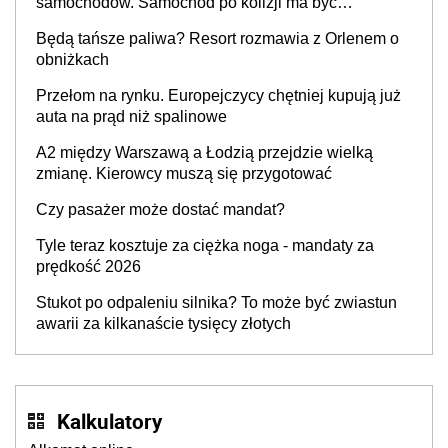
samochodów. Samochód po kolizji ma być
przywrócony do stanu zgodnego z technologią
Będą tańsze paliwa? Resort rozmawia z Orlenem o
producenta
obniżkach
Przełom na rynku. Europejczycy chętniej kupują już
auta na prąd niż spalinowe
A2 między Warszawą a Łodzią przejdzie wielką
zmianę. Kierowcy muszą się przygotować
Czy pasażer może dostać mandat?
Tyle teraz kosztuje za ciężka noga - mandaty za
prędkość 2026
Stukot po odpaleniu silnika? To może być zwiastun
awarii za kilkanaście tysięcy złotych
Kalkulatory