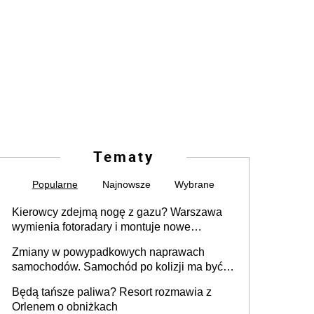
Tematy
Popularne
Najnowsze
Wybrane
Kierowcy zdejmą nogę z gazu? Warszawa
wymienia fotoradary i montuje nowe
urządzenia
Zmiany w powypadkowych naprawach
samochodów. Samochód po kolizji ma być
przywrócony do stanu zgodnego z
Będą tańsze paliwa? Resort rozmawia z
technologią producenta
Orlenem o obniżkach