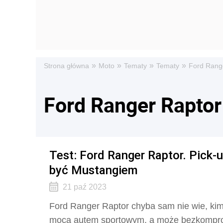
»
»
»
»
Strona główna
Moto
Tematy
Tematy
Ford Rang
Ford Ranger Raptor
Test: Ford Ranger Raptor. Pick-
być Mustangiem
21 paź 2023
Ford Ranger Raptor chyba sam nie wie, kim
mocą autem sportowym, a może bezkomprom