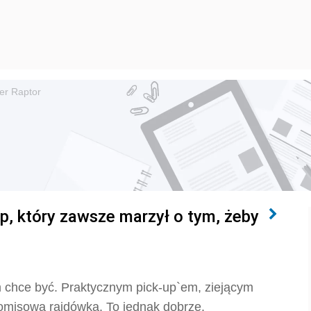
er Raptor
up, który zawsze marzył o tym, żeby
 chce być. Praktycznym pick-up`em, ziejącym
isową rajdówką. To jednak dobrze.