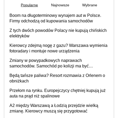
Popularne
Najnowsze
Wybrane
Boom na długoterminowy wynajem aut w Polsce.
Firmy odchodzą od kupowania samochodów
Z tych dwóch powodów Polacy nie kupują chińskich
elektryków
Kierowcy zdejmą nogę z gazu? Warszawa wymienia
fotoradary i montuje nowe urządzenia
Zmiany w powypadkowych naprawach
samochodów. Samochód po kolizji ma być
przywrócony do stanu zgodnego z technologią
Będą tańsze paliwa? Resort rozmawia z Orlenem o
producenta
obniżkach
Przełom na rynku. Europejczycy chętniej kupują już
auta na prąd niż spalinowe
A2 między Warszawą a Łodzią przejdzie wielką
zmianę. Kierowcy muszą się przygotować