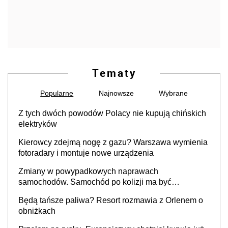
Tematy
Popularne
Najnowsze
Wybrane
Z tych dwóch powodów Polacy nie kupują chińskich
elektryków
Kierowcy zdejmą nogę z gazu? Warszawa wymienia
fotoradary i montuje nowe urządzenia
Zmiany w powypadkowych naprawach
samochodów. Samochód po kolizji ma być
przywrócony do stanu zgodnego z technologią
Będą tańsze paliwa? Resort rozmawia z Orlenem o
producenta
obniżkach