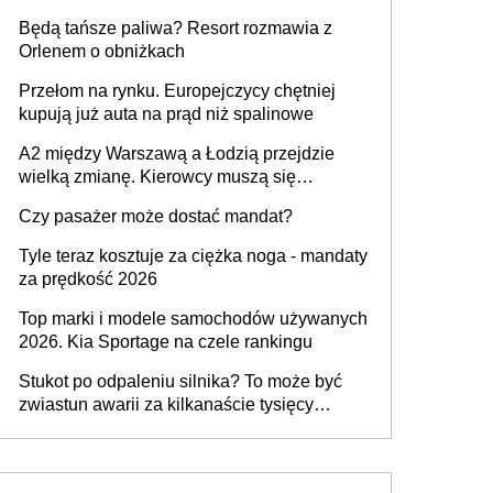
przywrócony do stanu zgodnego z
Będą tańsze paliwa? Resort rozmawia z
technologią producenta
Orlenem o obniżkach
Przełom na rynku. Europejczycy chętniej
kupują już auta na prąd niż spalinowe
A2 między Warszawą a Łodzią przejdzie
wielką zmianę. Kierowcy muszą się
przygotować
Czy pasażer może dostać mandat?
Tyle teraz kosztuje za ciężka noga - mandaty
za prędkość 2026
Top marki i modele samochodów używanych
2026. Kia Sportage na czele rankingu
Stukot po odpaleniu silnika? To może być
zwiastun awarii za kilkanaście tysięcy
złotych