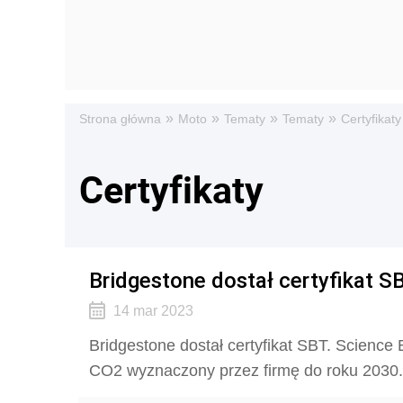
»
»
»
»
Strona główna
Moto
Tematy
Tematy
Certyfikaty
Certyfikaty
Bridgestone dostał certyfikat S
14 mar 2023
Bridgestone dostał certyfikat SBT. Science 
CO2 wyznaczony przez firmę do roku 2030.