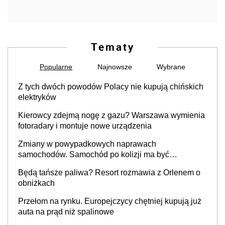
Tematy
Popularne
Najnowsze
Wybrane
Z tych dwóch powodów Polacy nie kupują chińskich
elektryków
Kierowcy zdejmą nogę z gazu? Warszawa wymienia
fotoradary i montuje nowe urządzenia
Zmiany w powypadkowych naprawach
samochodów. Samochód po kolizji ma być
przywrócony do stanu zgodnego z technologią
Będą tańsze paliwa? Resort rozmawia z Orlenem o
producenta
obniżkach
Przełom na rynku. Europejczycy chętniej kupują już
auta na prąd niż spalinowe