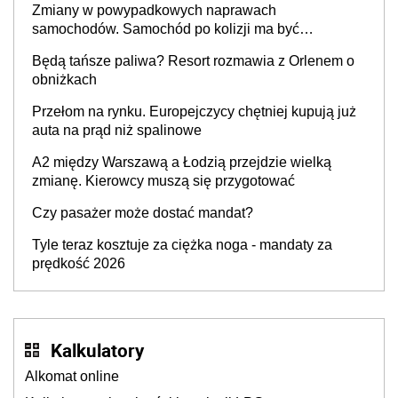
Zmiany w powypadkowych naprawach
samochodów. Samochód po kolizji ma być
przywrócony do stanu zgodnego z technologią
Będą tańsze paliwa? Resort rozmawia z Orlenem o
producenta
obniżkach
Przełom na rynku. Europejczycy chętniej kupują już
auta na prąd niż spalinowe
A2 między Warszawą a Łodzią przejdzie wielką
zmianę. Kierowcy muszą się przygotować
Czy pasażer może dostać mandat?
Tyle teraz kosztuje za ciężka noga - mandaty za
prędkość 2026
Kalkulatory
Alkomat online