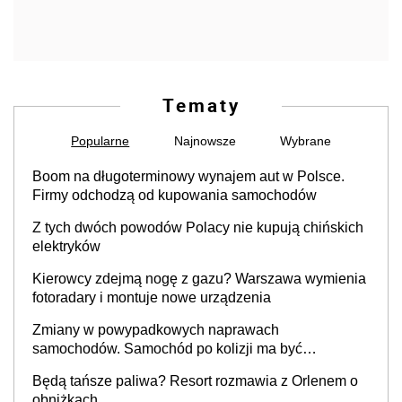
Tematy
Popularne
Najnowsze
Wybrane
Boom na długoterminowy wynajem aut w Polsce.
Firmy odchodzą od kupowania samochodów
Z tych dwóch powodów Polacy nie kupują chińskich
elektryków
Kierowcy zdejmą nogę z gazu? Warszawa wymienia
fotoradary i montuje nowe urządzenia
Zmiany w powypadkowych naprawach
samochodów. Samochód po kolizji ma być
przywrócony do stanu zgodnego z technologią
Będą tańsze paliwa? Resort rozmawia z Orlenem o
producenta
obniżkach