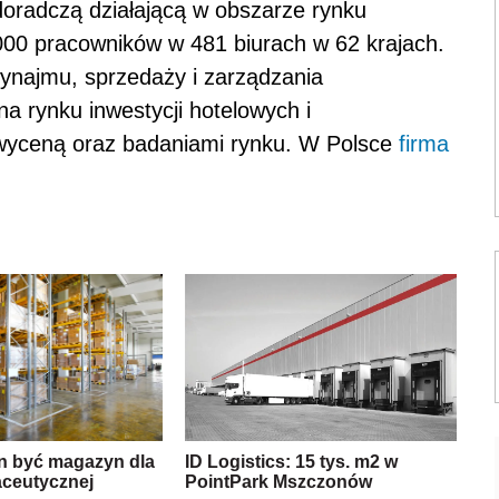
ą doradczą działającą w obszarze rynku
000 pracowników w 481 biurach w 62 krajach.
ynajmu, sprzedaży i zarządzania
a rynku inwestycji hotelowych i
wyceną oraz badaniami rynku. W Polsce
firma
en być magazyn dla
ID Logistics: 15 tys. m2 w
aceutycznej
PointPark Mszczonów