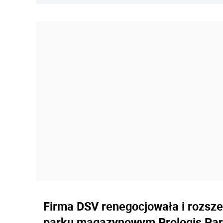
Firma DSV renegocjowała i rozsz
parku magazynowym Prologis Park