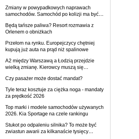
urządzenia
Zmiany w powypadkowych naprawach
samochodów. Samochód po kolizji ma być
przywrócony do stanu zgodnego z
Będą tańsze paliwa? Resort rozmawia z
technologią producenta
Orlenem o obniżkach
Przełom na rynku. Europejczycy chętniej
kupują już auta na prąd niż spalinowe
A2 między Warszawą a Łodzią przejdzie
wielką zmianę. Kierowcy muszą się
przygotować
Czy pasażer może dostać mandat?
Tyle teraz kosztuje za ciężka noga - mandaty
za prędkość 2026
Top marki i modele samochodów używanych
2026. Kia Sportage na czele rankingu
Stukot po odpaleniu silnika? To może być
zwiastun awarii za kilkanaście tysięcy
złotych