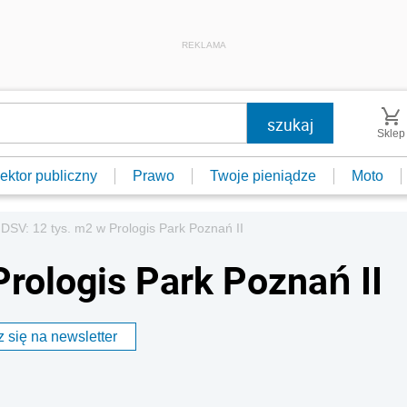
REKLAMA
Sklep
ektor publiczny
Prawo
Twoje pieniądze
Moto
DSV: 12 tys. m2 w Prologis Park Poznań II
Prologis Park Poznań II
 się na newsletter