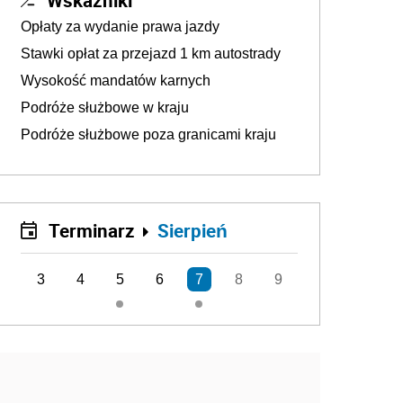
Wskaźniki
Opłaty za wydanie prawa jazdy
Stawki opłat za przejazd 1 km autostrady
Wysokość mandatów karnych
Podróże służbowe w kraju
Podróże służbowe poza granicami kraju
Terminarz
Sierpień
3
4
5
6
7
8
9