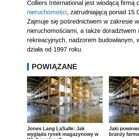
Colliers International jest wiodącą firm
nieruchomości
, zatrudniającą ponad 15 
Zajmuje się pośrednictwem w zakresie w
nieruchomościami, a także doradztwem n
rekreacyjnych, nadzorem budowlanym, 
działa od 1997 roku.
POWIĄZANE
Jones Lang LaSalle: Jak
Jaki powini
wygląda rynek magazynowy w
branży farm