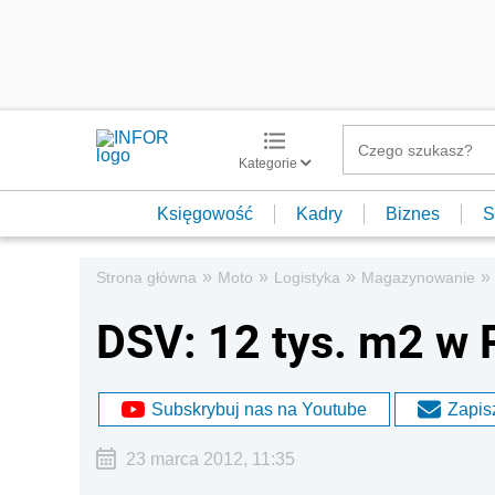
Kategorie
Księgowość
Kadry
Biznes
S
»
»
»
»
Strona główna
Moto
Logistyka
Magazynowanie
DSV: 12 tys. m2 w 
Subskrybuj nas na Youtube
Zapisz
23 marca 2012, 11:35