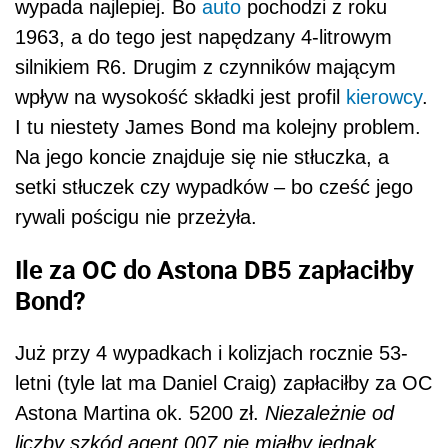
wypada najlepiej. Bo
auto
pochodzi z roku
1963, a do tego jest napędzany 4-litrowym
silnikiem R6. Drugim z czynników mającym
wpływ na wysokość składki jest profil
kierowcy
.
I tu niestety James Bond ma kolejny problem.
Na jego koncie znajduje się nie stłuczka, a
setki stłuczek czy wypadków – bo cześć jego
rywali pościgu nie przeżyła.
Ile za OC do Astona DB5 zapłaciłby
Bond?
Już przy 4 wypadkach i kolizjach rocznie 53-
letni (tyle lat ma Daniel Craig) zapłaciłby za OC
Astona Martina ok. 5200 zł.
Niezależnie od
liczby szkód agent 007 nie miałby jednak