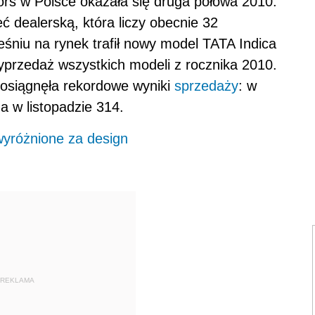
 w Polsce okazała się druga połowa 2010.
 dealerską, która liczy obecnie 32
śniu na rynek trafił nowy model TATA Indica
wyprzedaż wszystkich modeli z rocznika 2010.
osiągnęła rekordowe wyniki
sprzedaży
: w
a w listopadzie 314.
wyróżnione za design
REKLAMA