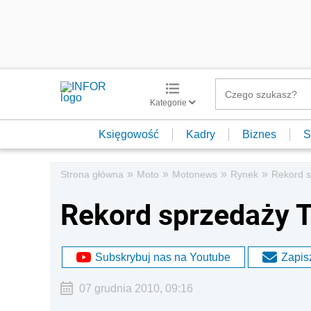
Kategorie
Księgowość
Kadry
Biznes
S
»
»
»
»
Strona główna
Moto
Motonews
Rynek
Rekord s
Rekord sprzedaży 
Subskrybuj nas na Youtube
Zapisz
07 grudnia 2010, 09:16