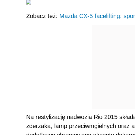
Zobacz też:
Mazda CX-5 facelifting: spo
Na restylizację nadwozia Rio 2015 skła
zderzaka, lamp przeciwmgielnych oraz at
dodatkowe chromowane akcenty dekorac