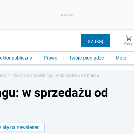
REKLAMA
Sklep
ektor publiczny
Prawo
Twoje pieniądze
Moto
»
edzi
KIA Rio po faceliftingu: w sprzedażu od marca
ingu: w sprzedażu od
 się na newsletter