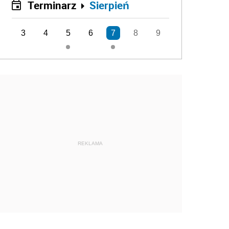
Terminarz
Sierpień
3
4
5
6
7
8
9
REKLAMA