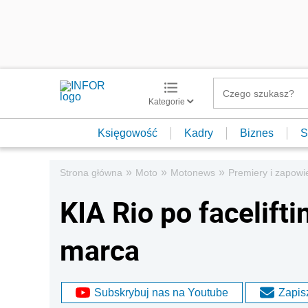
Kategorie
Księgowość
Kadry
Biznes
S
»
»
»
Strona główna
Moto
Motonews
Premiery i zapowi
KIA Rio po facelift
marca
Subskrybuj nas na Youtube
Zapisz