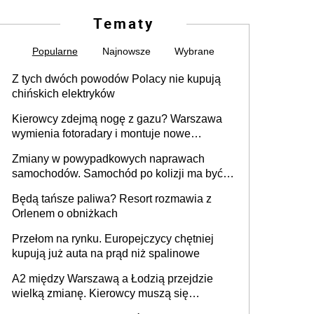
Tematy
Popularne
Najnowsze
Wybrane
Z tych dwóch powodów Polacy nie kupują
chińskich elektryków
Kierowcy zdejmą nogę z gazu? Warszawa
wymienia fotoradary i montuje nowe
urządzenia
Zmiany w powypadkowych naprawach
samochodów. Samochód po kolizji ma być
przywrócony do stanu zgodnego z
Będą tańsze paliwa? Resort rozmawia z
technologią producenta
Orlenem o obniżkach
Przełom na rynku. Europejczycy chętniej
kupują już auta na prąd niż spalinowe
A2 między Warszawą a Łodzią przejdzie
wielką zmianę. Kierowcy muszą się
przygotować