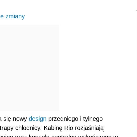
re zmiany
da się nowy
design
przedniego i tylnego
rapy chłodnicy. Kabinę Rio rozjaśniają
yjne oraz konsola centralna wykończona w