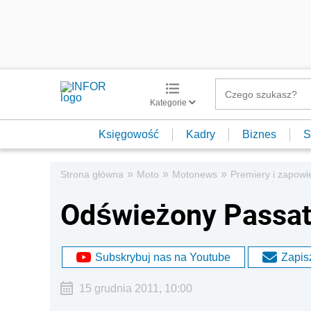
Kategorie
Księgowość
Kadry
Biznes
S
»
»
»
Strona główna
Moto
Motonews
Premiery i zapowi
Odświeżony Passa
Subskrybuj nas na Youtube
Zapisz
15 grudnia 2011, 10:00