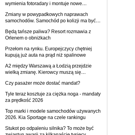
wymienia fotoradary i montuje nowe
urządzenia
Zmiany w powypadkowych naprawach
samochodów. Samochód po kolizji ma być
przywrócony do stanu zgodnego z
Będą tańsze paliwa? Resort rozmawia z
technologią producenta
Orlenem o obniżkach
Przełom na rynku. Europejczycy chętniej
kupują już auta na prąd niż spalinowe
A2 między Warszawą a Łodzią przejdzie
wielką zmianę. Kierowcy muszą się
przygotować
Czy pasażer może dostać mandat?
Tyle teraz kosztuje za ciężka noga - mandaty
za prędkość 2026
Top marki i modele samochodów używanych
2026. Kia Sportage na czele rankingu
Stukot po odpaleniu silnika? To może być
zwiastun awarii za kilkanaście tysięcy