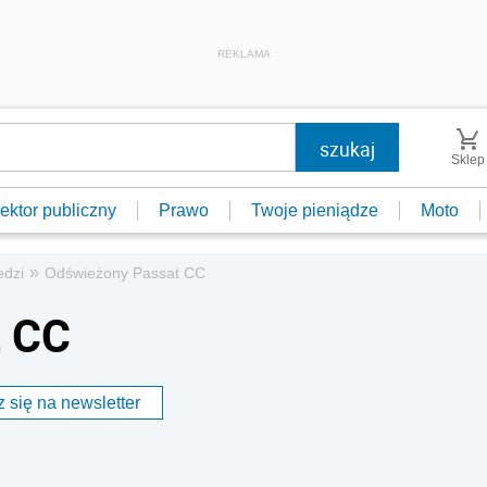
REKLAMA
Sklep
ektor publiczny
Prawo
Twoje pieniądze
Moto
»
edzi
Odświeżony Passat CC
t CC
 się na newsletter