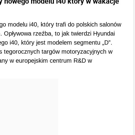
ny nowego modelu i40 który w wakacje
o modelu i40, który trafi do polskich salonów
. Opływowa rzeźba, to jak twierdzi Hyundai
ego i40, który jest modelem segmentu „D”.
as tegorocznych targów motoryzacyjnych w
any w europejskim centrum R&D w