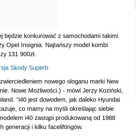
ej będzie konkurować z samochodami takimi
y Opel Insignia. Najtańszy model kombi
zy 131 900zł.
rsja Skody Superb
odzwierciedleniem nowego sloganu marki New
nie. Nowe Możliwości.) - mówi Jerzy Koziński,
land. "i40 jest dowodem, jak daleko Hyundai
kazuje, co mamy na myśli określając siebie
modelem i40 zastąpi produkowaną od 1988
 generacji i kilku faceliftingów.