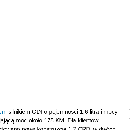
ym
silnikiem GDI o pojemności 1,6 litra i mocy
jającą moc około 175 KM. Dla klientów
gotowano nową konstrukcję 1.7 CRDi w dwóch