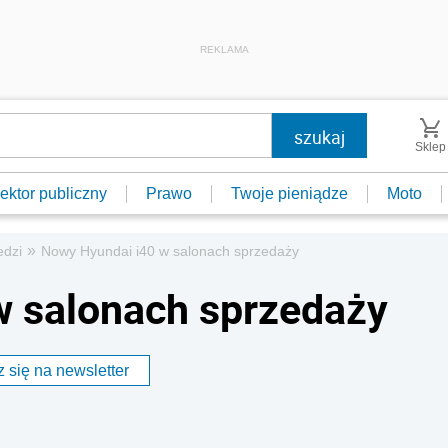
REKLAMA
Sklep
ektor publiczny
Prawo
Twoje pieniądze
Moto
»
edzi
Nowy Hyundai i40 w salonach sprzedaży
w salonach sprzedaży
 się na newsletter