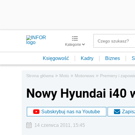
Kategorie
Księgowość
Kadry
Biznes
S
»
»
»
Strona główna
Moto
Motonews
Premiery i zapowi
Nowy Hyundai i40 
Subskrybuj nas na Youtube
Zapisz
14 czerwca 2011, 15:45