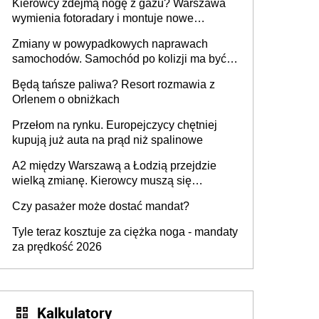
Kierowcy zdejmą nogę z gazu? Warszawa
wymienia fotoradary i montuje nowe
urządzenia
Zmiany w powypadkowych naprawach
samochodów. Samochód po kolizji ma być
przywrócony do stanu zgodnego z
Będą tańsze paliwa? Resort rozmawia z
technologią producenta
Orlenem o obniżkach
Przełom na rynku. Europejczycy chętniej
kupują już auta na prąd niż spalinowe
A2 między Warszawą a Łodzią przejdzie
wielką zmianę. Kierowcy muszą się
przygotować
Czy pasażer może dostać mandat?
Tyle teraz kosztuje za ciężka noga - mandaty
za prędkość 2026
Kalkulatory