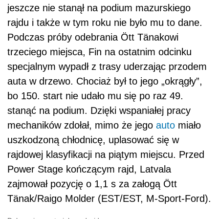
jeszcze nie stanął na podium mazurskiego
rajdu i także w tym roku nie było mu to dane.
Podczas próby odebrania Ött Tänakowi
trzeciego miejsca, Fin na ostatnim odcinku
specjalnym wypadł z trasy uderzając przodem
auta w drzewo. Chociaż był to jego „okrągły”,
bo 150. start nie udało mu się po raz 49.
stanąć na podium. Dzięki wspaniałej pracy
mechaników zdołał, mimo że jego
auto
miało
uszkodzoną chłodnicę, uplasować się w
rajdowej klasyfikacji na piątym miejscu. Przed
Power Stage kończącym rajd, Latvala
zajmował pozycję o 1,1 s za załogą Ött
Tänak/Raigo Molder (EST/EST, M-Sport-Ford).