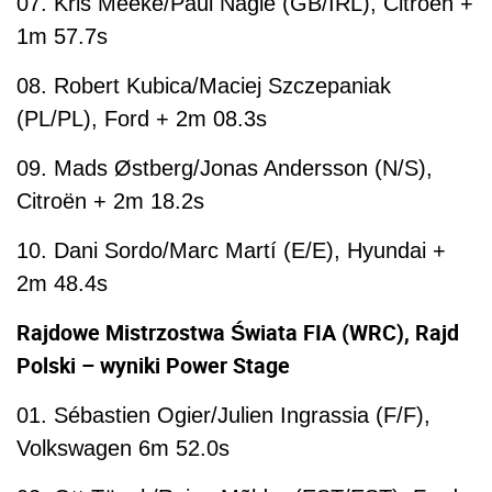
07. Kris Meeke/Paul Nagle (GB/IRL), Citroën +
1m 57.7s
08. Robert Kubica/Maciej Szczepaniak
(PL/PL), Ford + 2m 08.3s
09. Mads Østberg/Jonas Andersson (N/S),
Citroën + 2m 18.2s
10. Dani Sordo/Marc Martí (E/E), Hyundai +
2m 48.4s
Rajdowe Mistrzostwa Świata FIA (WRC), Rajd
Polski – wyniki Power Stage
01. Sébastien Ogier/Julien Ingrassia (F/F),
Volkswagen 6m 52.0s