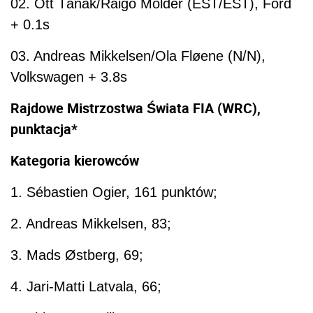
02. Ott Tänak/Raigo Mõlder (EST/EST), Ford
+ 0.1s
03. Andreas Mikkelsen/Ola Fløene (N/N),
Volkswagen + 3.8s
Rajdowe Mistrzostwa Świata FIA (WRC),
punktacja*
Kategoria kierowców
1. Sébastien Ogier, 161 punktów;
2. Andreas Mikkelsen, 83;
3. Mads Østberg, 69;
4. Jari-Matti Latvala, 66;