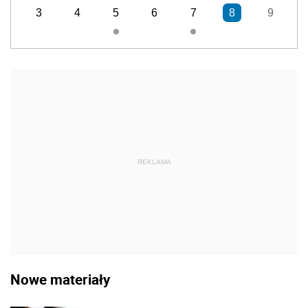
3
4
5
6
7
8
9
REKLAMA
Nowe materiały