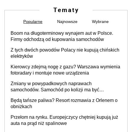
Tematy
Popularne
Najnowsze
Wybrane
Boom na długoterminowy wynajem aut w Polsce.
Firmy odchodzą od kupowania samochodów
Z tych dwóch powodów Polacy nie kupują chińskich
elektryków
Kierowcy zdejmą nogę z gazu? Warszawa wymienia
fotoradary i montuje nowe urządzenia
Zmiany w powypadkowych naprawach
samochodów. Samochód po kolizji ma być
przywrócony do stanu zgodnego z technologią
Będą tańsze paliwa? Resort rozmawia z Orlenem o
producenta
obniżkach
Przełom na rynku. Europejczycy chętniej kupują już
auta na prąd niż spalinowe