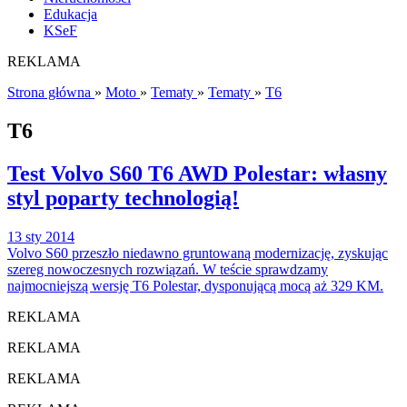
Edukacja
KSeF
REKLAMA
Strona główna
»
Moto
»
Tematy
»
Tematy
»
T6
T6
Test Volvo S60 T6 AWD Polestar: własny
styl poparty technologią!
13 sty 2014
Volvo S60 przeszło niedawno gruntowaną modernizację, zyskując
szereg nowoczesnych rozwiązań. W teście sprawdzamy
najmocniejszą wersję T6 Polestar, dysponującą mocą aż 329 KM.
REKLAMA
REKLAMA
REKLAMA