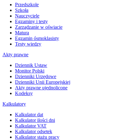
Przedszkole
Szkoła
Nauczyciele
Egzaminy i testy
Zarządzanie w oświacie
Matura
Egzamin ósmoklasisty
Testy wiedzy
Akty prawne
Dziennik Ustaw
Monitor Polski
Dzienniki Urzędowe
Dzienniki Unii Europejskiej
Akty prawne ujednolicone
Kodeksy
Kalkulatory
Kalkulator dat
Kalkulator ilości dni
Kalkulator VAT
Kalkulator odsetek
Kalkulator stażu pracy