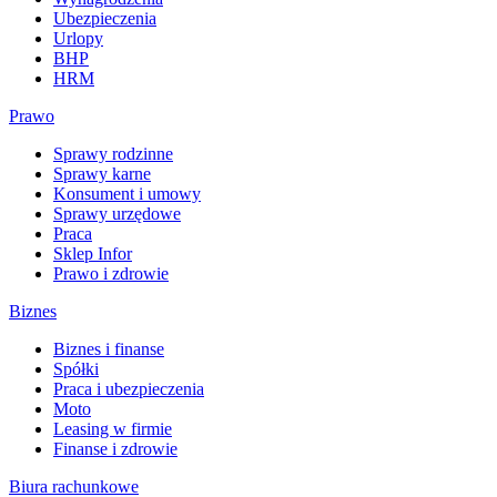
Ubezpieczenia
Urlopy
BHP
HRM
Prawo
Sprawy rodzinne
Sprawy karne
Konsument i umowy
Sprawy urzędowe
Praca
Sklep Infor
Prawo i zdrowie
Biznes
Biznes i finanse
Spółki
Praca i ubezpieczenia
Moto
Leasing w firmie
Finanse i zdrowie
Biura rachunkowe