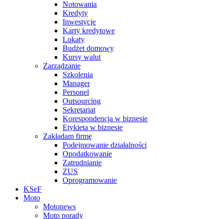
Notowania
Kredyty
Inwestycje
Karty kredytowe
Lokaty
Budżet domowy
Kursy walut
Zarządzanie
Szkolenia
Manager
Personel
Outsourcing
Sekretariat
Korespondencja w biznesie
Etykieta w biznesie
Zakładam firmę
Podejmowanie działalności
Opodatkowanie
Zatrudnianie
ZUS
Oprogramowanie
KSeF
Moto
Motonews
Moto porady