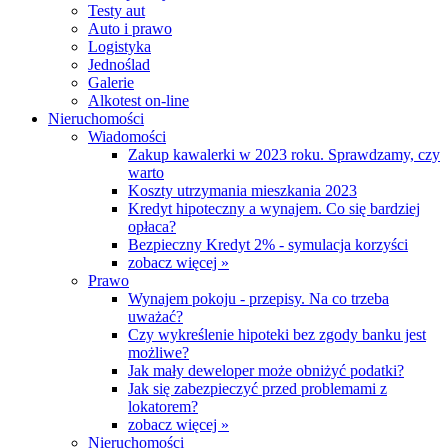
Testy aut
Auto i prawo
Logistyka
Jednoślad
Galerie
Alkotest on-line
Nieruchomości
Wiadomości
Zakup kawalerki w 2023 roku. Sprawdzamy, czy
warto
Koszty utrzymania mieszkania 2023
Kredyt hipoteczny a wynajem. Co się bardziej
opłaca?
Bezpieczny Kredyt 2% - symulacja korzyści
zobacz więcej »
Prawo
Wynajem pokoju - przepisy. Na co trzeba
uważać?
Czy wykreślenie hipoteki bez zgody banku jest
możliwe?
Jak mały deweloper może obniżyć podatki?
Jak się zabezpieczyć przed problemami z
lokatorem?
zobacz więcej »
Nieruchomości