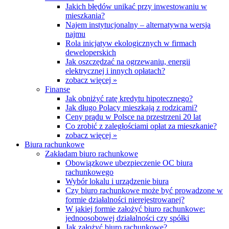
Jakich błędów unikać przy inwestowaniu w
mieszkania?
Najem instytucjonalny – alternatywna wersja
najmu
Rola inicjatyw ekologicznych w firmach
deweloperskich
Jak oszczędzać na ogrzewaniu, energii
elektrycznej i innych opłatach?
zobacz więcej »
Finanse
Jak obniżyć ratę kredytu hipotecznego?
Jak długo Polacy mieszkają z rodzicami?
Ceny prądu w Polsce na przestrzeni 20 lat
Co zrobić z zaległościami opłat za mieszkanie?
zobacz więcej »
Biura rachunkowe
Zakładam biuro rachunkowe
Obowiązkowe ubezpieczenie OC biura
rachunkowego
Wybór lokalu i urządzenie biura
Czy biuro rachunkowe może być prowadzone w
formie działalności nierejestrowanej?
W jakiej formie założyć biuro rachunkowe:
jednoosobowej działalności czy spółki
Jak założyć biuro rachunkowe?