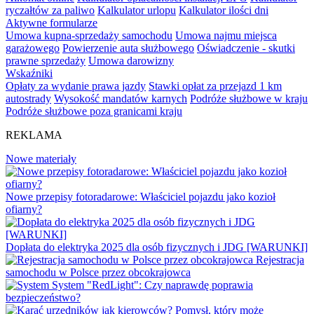
ryczałtów za paliwo
Kalkulator urlopu
Kalkulator ilości dni
Aktywne formularze
Umowa kupna-sprzedaży samochodu
Umowa najmu miejsca
garażowego
Powierzenie auta służbowego
Oświadczenie - skutki
prawne sprzedaży
Umowa darowizny
Wskaźniki
Opłaty za wydanie prawa jazdy
Stawki opłat za przejazd 1 km
autostrady
Wysokość mandatów karnych
Podróże służbowe w kraju
Podróże służbowe poza granicami kraju
REKLAMA
Nowe materiały
Nowe przepisy fotoradarowe: Właściciel pojazdu jako kozioł
ofiarny?
Dopłata do elektryka 2025 dla osób fizycznych i JDG [WARUNKI]
Rejestracja
samochodu w Polsce przez obcokrajowca
System "RedLight": Czy naprawdę poprawia
bezpieczeństwo?