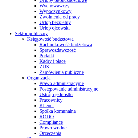
Urlopy okolicznościowe
Wychowawczy
Wypoczynkowy
Zwolnienia od pracy
Urlop bezpłatny
Urlop ojcowski
Sektor publiczny
Księgowość budżetowa
Rachunkowość budżetowa
Sprawozdawczość
Podatki
Kadry i płace
ZUS
Zamówienia publiczne
Organizacja
Prawo administracyjne
Postępowanie administracyjne
Ustrój i jednostki
Pracownicy
Klienci
Spółka komunalna
RODO
Compliance
Prawo wodne
Orzeczenia