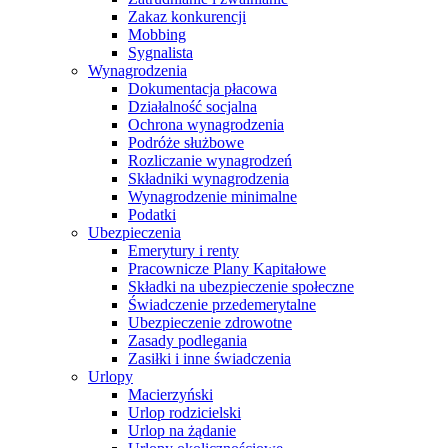
Zakaz konkurencji
Mobbing
Sygnalista
Wynagrodzenia
Dokumentacja płacowa
Działalność socjalna
Ochrona wynagrodzenia
Podróże służbowe
Rozliczanie wynagrodzeń
Składniki wynagrodzenia
Wynagrodzenie minimalne
Podatki
Ubezpieczenia
Emerytury i renty
Pracownicze Plany Kapitałowe
Składki na ubezpieczenie społeczne
Świadczenie przedemerytalne
Ubezpieczenie zdrowotne
Zasady podlegania
Zasiłki i inne świadczenia
Urlopy
Macierzyński
Urlop rodzicielski
Urlop na żądanie