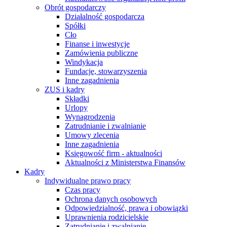
Obrót gospodarczy
Działalność gospodarcza
Spółki
Cło
Finanse i inwestycje
Zamówienia publiczne
Windykacja
Fundacje, stowarzyszenia
Inne zagadnienia
ZUS i kadry
Składki
Urlopy
Wynagrodzenia
Zatrudnianie i zwalnianie
Umowy zlecenia
Inne zagadnienia
Księgowość firm - aktualności
Aktualności z Ministerstwa Finansów
Kadry
Indywidualne prawo pracy
Czas pracy
Ochrona danych osobowych
Odpowiedzialność, prawa i obowiązki
Uprawnienia rodzicielskie
Zatrudnianie i zwalnianie