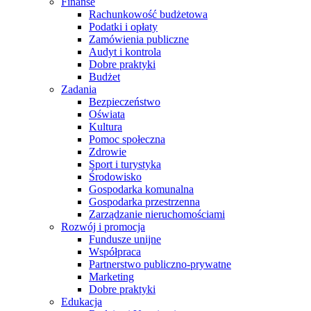
Finanse
Rachunkowość budżetowa
Podatki i opłaty
Zamówienia publiczne
Audyt i kontrola
Dobre praktyki
Budżet
Zadania
Bezpieczeństwo
Oświata
Kultura
Pomoc społeczna
Zdrowie
Sport i turystyka
Środowisko
Gospodarka komunalna
Gospodarka przestrzenna
Zarządzanie nieruchomościami
Rozwój i promocja
Fundusze unijne
Współpraca
Partnerstwo publiczno-prywatne
Marketing
Dobre praktyki
Edukacja