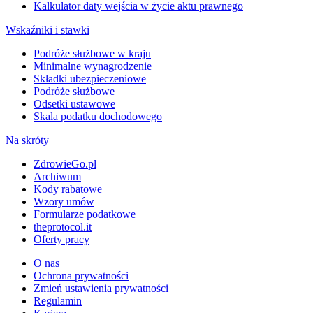
Kalkulator daty wejścia w życie aktu prawnego
Wskaźniki i stawki
Podróże służbowe w kraju
Minimalne wynagrodzenie
Składki ubezpieczeniowe
Podróże służbowe
Odsetki ustawowe
Skala podatku dochodowego
Na skróty
ZdrowieGo.pl
Archiwum
Kody rabatowe
Wzory umów
Formularze podatkowe
theprotocol.it
Oferty pracy
O nas
Ochrona prywatności
Zmień ustawienia prywatności
Regulamin