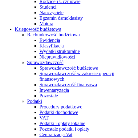
Rodzice i Uczniowie
Studenci
Nauczyciele
Egzamin ósmoklasisty
Matura
Księgowość budżetowa
Rachunkowość budżetowa
Ewidencja
Klasyfikacja
Wydatki strukturalne
Nieprawidłowości
Sprawozdawczość
Sprawozdawczość budżetowa
Sprawozdawczość w zakresie operacji
finansowych
Sprawozdawczość finansowa
Inwentaryzacja
Pozostałe
Podatki
Procedury podatkowe
Podatki dochodowe
VAT
Podatki i opłaty lokalne
Pozostałe podatki i opłaty
Centralizacja Vat