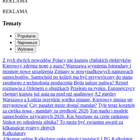
REKLAMA
REKLAMA
Tematy
Popularne
Najnowsze
Wybrane
Z tych dwóch powodów Polacy nie kupują chińskich elektryków
Kierowcy zdejmą nogę z gazu? Warszawa wymienia fotoradary i
montuje nowe urządzenia
Zmiany w powypadkowych naprawach
samochodów. Samochód po kolizji ma być przywrócony do stanu
zgodnego z technologią producenta
Będą tańsze paliwa? Resort
rozmawia z Orlenem o obniżkach
Przełom na rynku. Europejczycy
chętniej kupują już auta na prąd niż spalinowe
A2 między
Warszawą a Łodzią przejdzie wielką zmianę. Kierowcy muszą się
przygotować
Czy pasażer może dostać mandat?
Tyle teraz kosztuje
za ciężka noga - mandaty za prędkość 2026
Top marki i modele
samochodów używanych 2026. Kia Sportage na czele rankingu
Stukot po odpaleniu silnika? To może być zwiastun awarii za
kilkanaście tysięcy złotych
Kalkulatory
Alkomat online
Kalkulator opłacalności instalacji LPG
Kalkulator