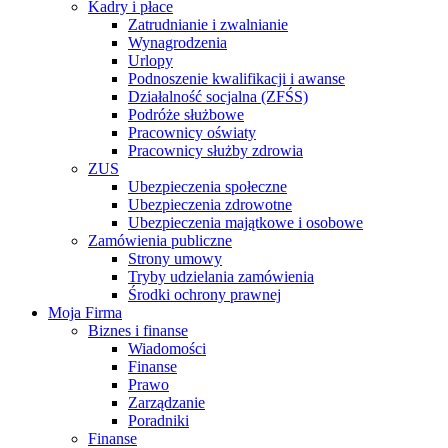
Kadry i płace
Zatrudnianie i zwalnianie
Wynagrodzenia
Urlopy
Podnoszenie kwalifikacji i awanse
Działalność socjalna (ZFŚS)
Podróże służbowe
Pracownicy oświaty
Pracownicy służby zdrowia
ZUS
Ubezpieczenia społeczne
Ubezpieczenia zdrowotne
Ubezpieczenia majątkowe i osobowe
Zamówienia publiczne
Strony umowy
Tryby udzielania zamówienia
Środki ochrony prawnej
Moja Firma
Biznes i finanse
Wiadomości
Finanse
Prawo
Zarządzanie
Poradniki
Finanse