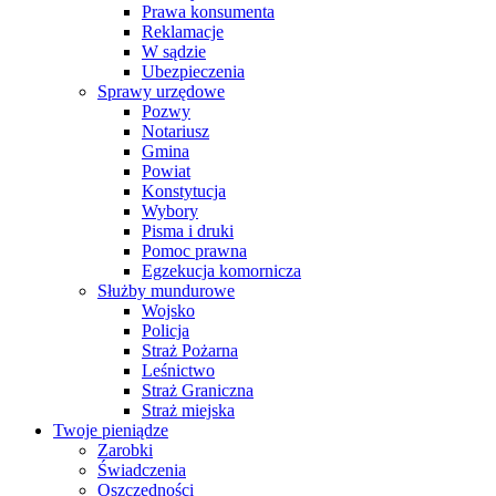
Prawa konsumenta
Reklamacje
W sądzie
Ubezpieczenia
Sprawy urzędowe
Pozwy
Notariusz
Gmina
Powiat
Konstytucja
Wybory
Pisma i druki
Pomoc prawna
Egzekucja komornicza
Służby mundurowe
Wojsko
Policja
Straż Pożarna
Leśnictwo
Straż Graniczna
Straż miejska
Twoje pieniądze
Zarobki
Świadczenia
Oszczędności