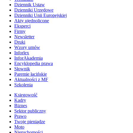
Dziennik Ustaw
Dzienniki Urzędowe
Dzienniki Unii Europejskiej
Akty ujednolicone
Eksperci
Firmy
Newsletter
Druki
Wzory umów
Inforlex
InforAkademia
Encyklopedia prawa
Słownik
Paremie łacińskie
Aktualności z MF
Szkolenia
Księgowość
Kadry
Biznes
Sektor publiczny
Prawo
Twoje pieniądze
Moto
Nieruchomości