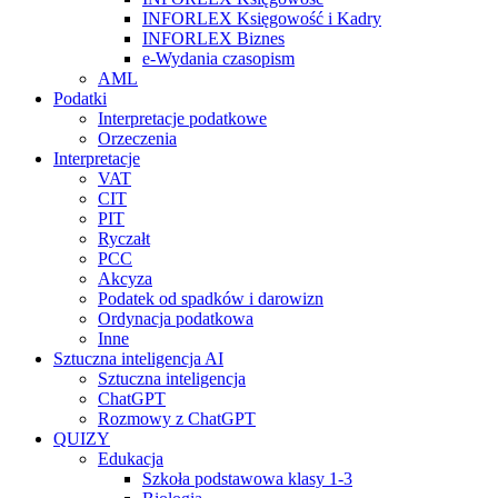
INFORLEX Księgowość i Kadry
INFORLEX Biznes
e-Wydania czasopism
AML
Podatki
Interpretacje podatkowe
Orzeczenia
Interpretacje
VAT
CIT
PIT
Ryczałt
PCC
Akcyza
Podatek od spadków i darowizn
Ordynacja podatkowa
Inne
Sztuczna inteligencja AI
Sztuczna inteligencja
ChatGPT
Rozmowy z ChatGPT
QUIZY
Edukacja
Szkoła podstawowa klasy 1-3