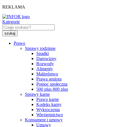
REKLAMA
Kategorie
Prawo
Sprawy rodzinne
Spadki
Darowizny
Rozwody
Alimenty
Małżeństwo
Prawa seniora
Pomoc społeczna
500 plus 800 plus
Sprawy karne
Prawo karne
Kodeks karny
Wykroczenia
Więziennictwo
Konsument i umowy
Umowy