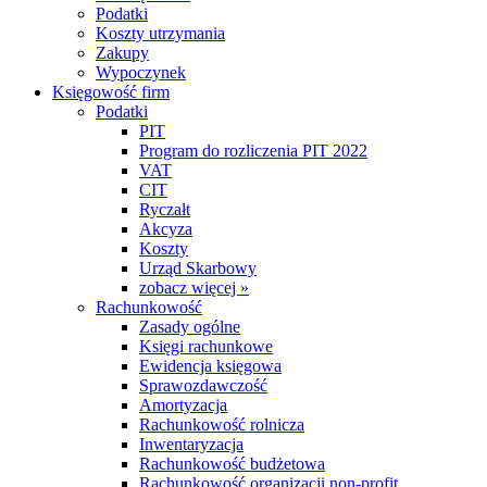
Podatki
Koszty utrzymania
Zakupy
Wypoczynek
Księgowość firm
Podatki
PIT
Program do rozliczenia PIT 2022
VAT
CIT
Ryczałt
Akcyza
Koszty
Urząd Skarbowy
zobacz więcej »
Rachunkowość
Zasady ogólne
Księgi rachunkowe
Ewidencja księgowa
Sprawozdawczość
Amortyzacja
Rachunkowość rolnicza
Inwentaryzacja
Rachunkowość budżetowa
Rachunkowość organizacji non-profit