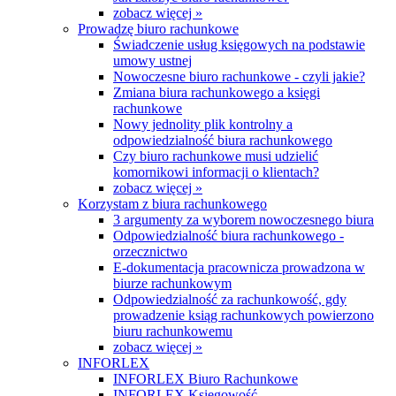
zobacz więcej »
Prowadzę biuro rachunkowe
Świadczenie usług księgowych na podstawie
umowy ustnej
Nowoczesne biuro rachunkowe - czyli jakie?
Zmiana biura rachunkowego a księgi
rachunkowe
Nowy jednolity plik kontrolny a
odpowiedzialność biura rachunkowego
Czy biuro rachunkowe musi udzielić
komornikowi informacji o klientach?
zobacz więcej »
Korzystam z biura rachunkowego
3 argumenty za wyborem nowoczesnego biura
Odpowiedzialność biura rachunkowego -
orzecznictwo
E-dokumentacja pracownicza prowadzona w
biurze rachunkowym
Odpowiedzialność za rachunkowość, gdy
prowadzenie ksiąg rachunkowych powierzono
biuru rachunkowemu
zobacz więcej »
INFORLEX
INFORLEX Biuro Rachunkowe
INFORLEX Księgowość