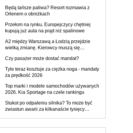
przywrócony do stanu zgodnego z
Będą tańsze paliwa? Resort rozmawia z
technologią producenta
Orlenem o obniżkach
Przełom na rynku. Europejczycy chętniej
kupują już auta na prąd niż spalinowe
A2 między Warszawą a Łodzią przejdzie
wielką zmianę. Kierowcy muszą się
przygotować
Czy pasażer może dostać mandat?
Tyle teraz kosztuje za ciężka noga - mandaty
za prędkość 2026
Top marki i modele samochodów używanych
2026. Kia Sportage na czele rankingu
Stukot po odpaleniu silnika? To może być
zwiastun awarii za kilkanaście tysięcy
złotych