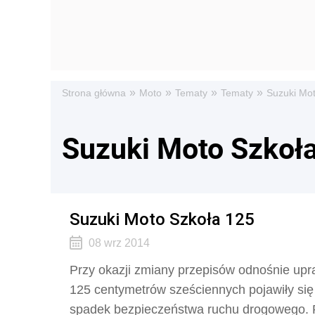
»
»
»
»
Strona główna
Moto
Tematy
Tematy
Suzuki Mo
Suzuki Moto Szkoł
Suzuki Moto Szkoła 125
08 wrz 2014
Przy okazji zmiany przepisów odnośnie upr
125 centymetrów sześciennych pojawiły się
spadek bezpieczeństwa ruchu drogowego.