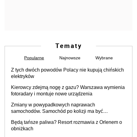
Tematy
Popularne
Najnowsze
Wybrane
Z tych dwóch powodów Polacy nie kupują chińskich
elektryków
Kierowcy zdejmą nogę z gazu? Warszawa wymienia
fotoradary i montuje nowe urządzenia
Zmiany w powypadkowych naprawach
samochodów. Samochód po kolizji ma być
przywrócony do stanu zgodnego z technologią
Będą tańsze paliwa? Resort rozmawia z Orlenem o
producenta
obniżkach