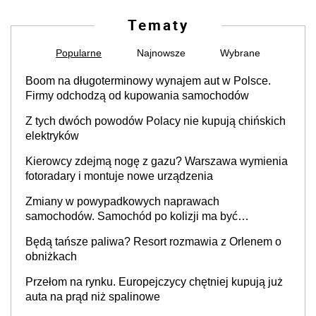
Tematy
Popularne
Najnowsze
Wybrane
Boom na długoterminowy wynajem aut w Polsce.
Firmy odchodzą od kupowania samochodów
Z tych dwóch powodów Polacy nie kupują chińskich
elektryków
Kierowcy zdejmą nogę z gazu? Warszawa wymienia
fotoradary i montuje nowe urządzenia
Zmiany w powypadkowych naprawach
samochodów. Samochód po kolizji ma być
przywrócony do stanu zgodnego z technologią
Będą tańsze paliwa? Resort rozmawia z Orlenem o
producenta
obniżkach
Przełom na rynku. Europejczycy chętniej kupują już
auta na prąd niż spalinowe