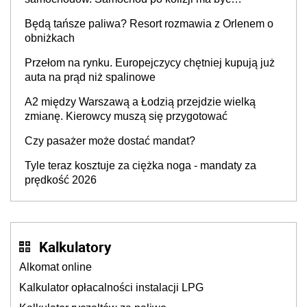
przywrócony do stanu zgodnego z technologią
Będą tańsze paliwa? Resort rozmawia z Orlenem o
producenta
obniżkach
Przełom na rynku. Europejczycy chętniej kupują już
auta na prąd niż spalinowe
A2 między Warszawą a Łodzią przejdzie wielką
zmianę. Kierowcy muszą się przygotować
Czy pasażer może dostać mandat?
Tyle teraz kosztuje za ciężka noga - mandaty za
prędkość 2026
Kalkulatory
Alkomat online
Kalkulator opłacalności instalacji LPG