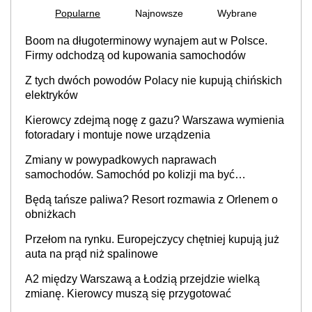
Popularne
Najnowsze
Wybrane
Boom na długoterminowy wynajem aut w Polsce.
Firmy odchodzą od kupowania samochodów
Z tych dwóch powodów Polacy nie kupują chińskich
elektryków
Kierowcy zdejmą nogę z gazu? Warszawa wymienia
fotoradary i montuje nowe urządzenia
Zmiany w powypadkowych naprawach
samochodów. Samochód po kolizji ma być
przywrócony do stanu zgodnego z technologią
Będą tańsze paliwa? Resort rozmawia z Orlenem o
producenta
obniżkach
Przełom na rynku. Europejczycy chętniej kupują już
auta na prąd niż spalinowe
A2 między Warszawą a Łodzią przejdzie wielką
zmianę. Kierowcy muszą się przygotować